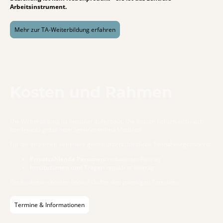
Arbeitsinstrument.
Mehr zur TA-Weiterbildung erfahren
Kosten und Rahmen
Die Weiterbildung ist modular aufgebaut. Die Kosten richten sich nach
den jeweils gebuchten Seminaren und Modulen.
Für die einzelnen Seminare gelten unterschiedliche Teilnahmegebühren:
Privatzahlende Personen:
reduzierter Beitrag
Institutionen und Träger:
regulärer Beitrag
Die konkreten Kosten findest Du bei den jeweiligen Terminen.
Termine & Informationen